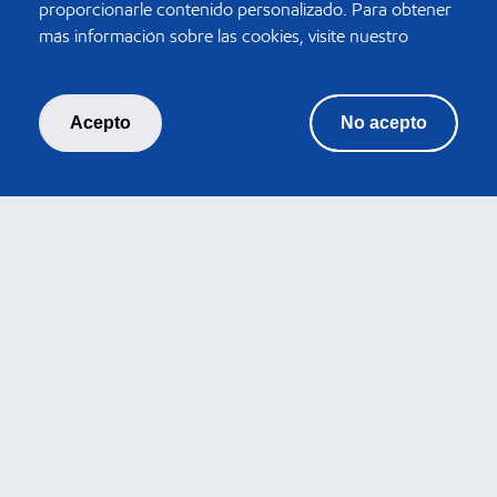
proporcionarle contenido personalizado. Para obtener
más información sobre las cookies, visite nuestro
Máquinas Agrícolas
Acepto
No acepto
PREGUNTAS Y CONTACTO
INDUSTRIA
FAQ
© 2024. Todos los derechos reservados a Cosan Lubrificantes e
Especialidades SA Prohibida su reproducción o distribución sin
autorización. Todas las marcas de Mobil utilizadas en este sitio
web son marcas comerciales o marcas comerciales registradas
de Exxon Mobil Corporation o una de sus filiales, utilizadas por
Cosan Lubrificantes e Especialidades SA, o una de sus filiales,
bajo licencia. Moove (Cosan Lubrificantes e Especialidades S.A.)